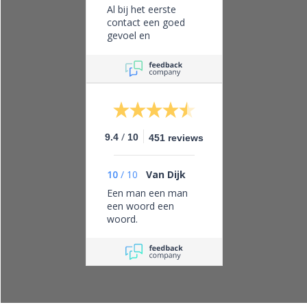
Al bij het eerste
contact een goed
gevoel en
vertrouwen in dit
bedrijf, eerlijk zaken
doen en leveren wat
je belooft.
/
9.4
10
451 reviews
10
/
10
Van Dijk
Een man een man
een woord een
woord.