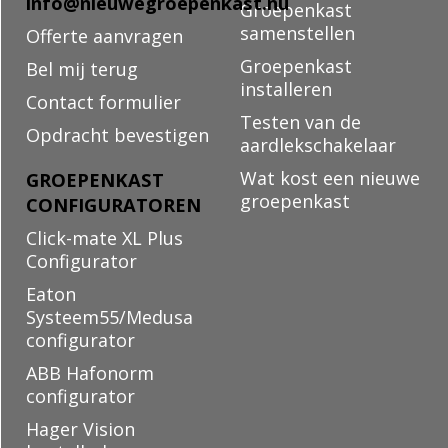
info@nieuwegroepenkast.nu
Groepenkast
samenstellen
Offerte aanvragen
Groepenkast
Bel mij terug
installeren
Contact formulier
Testen van de
Opdracht bevestigen
aardlekschakelaar
Wat kost een nieuwe
GROEPENKAST
groepenkast
CONFIGURATOREN
Click-mate XL Plus
Configurator
Eaton
Systeem55/Medusa
configurator
ABB Hafonorm
configurator
Hager Vision