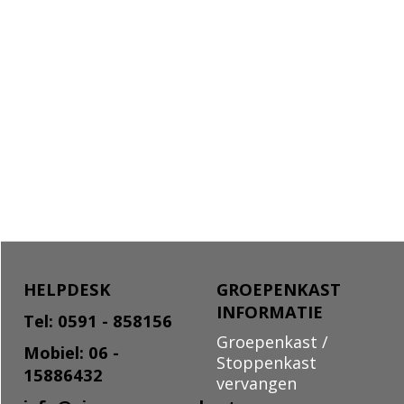
HELPDESK
GROEPENKAST
INFORMATIE
Tel: 0591 - 858156
Groepenkast /
Mobiel: 06 -
Stoppenkast
15886432
vervangen